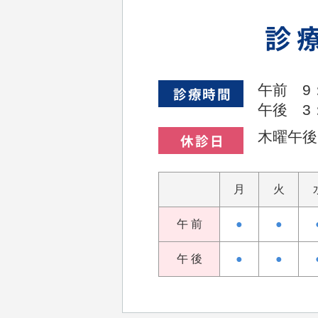
診
午前 9：
診療時間
午後 3：
木曜午後
休診日
月
火
午 前
●
●
午 後
●
●