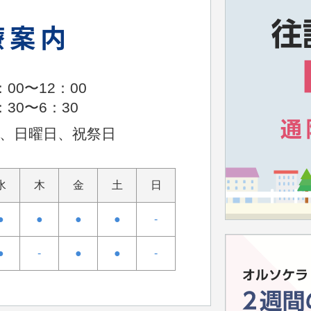
療案内
00〜12：00
30〜6：30
、日曜日、祝祭日
水
木
金
土
日
●
●
●
●
-
●
-
●
●
-